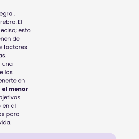
egral,
ebro. El
eciso; esto
ienen de
e factores
as.
s una
e los
enerte en
n el menor
jetivos
 en al
as para
vida.