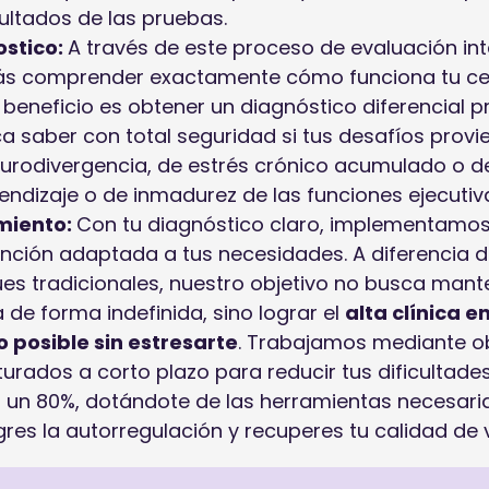
sultados de las pruebas.
ostico:
A través de este proceso de evaluación int
ás comprender exactamente cómo funciona tu cer
beneficio es obtener un diagnóstico diferencial pr
ica saber con total seguridad si tus desafíos prov
urodivergencia, de estrés crónico acumulado o d
endizaje o de inmadurez de las funciones ejecutiv
miento:
Con tu diagnóstico claro, implementamo
ención adaptada a tus necesidades. A diferencia d
es tradicionales, nuestro objetivo no busca mant
a de forma indefinida, sino lograr el
alta clínica e
 posible sin estresarte
. Trabajamos mediante ob
turados a corto plazo para reducir tus dificultades
un 80%, dotándote de las herramientas necesari
gres la autorregulación y recuperes tu calidad de 