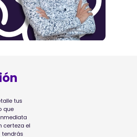
ión
.
talle tus
o que
 inmediata
n certeza el
o tendrás