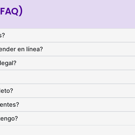
(FAQ)
s?
nder en línea?
legal?
leto?
centes?
 tengo?