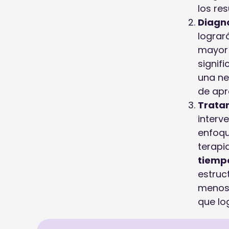
los re
Diagn
lograr
mayor 
signif
una ne
de apr
Trata
interv
enfoqu
terapi
tiempo
estruc
menos 
que lo