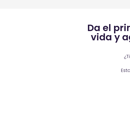
Da el pr
vida y 
¿T
Est