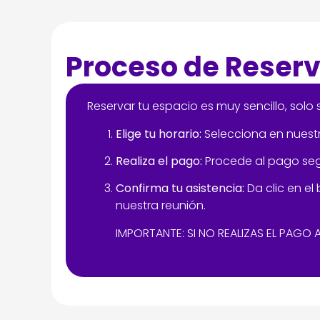
Proceso de Reser
Reservar tu espacio es muy sencillo, solo 
Elige tu horario:
Selecciona en nuestr
Realiza el pago:
Procede al pago segu
Confirma tu asistencia:
Da clic en el
nuestra reunión.
IMPORTANTE: SI NO REALIZAS EL PAG