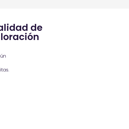
alidad de
loración
gún
itas.